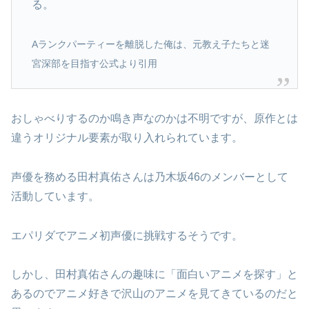
る。
Aランクパーティーを離脱した俺は、元教え子たちと迷
宮深部を目指す公式より引用
おしゃべりするのか鳴き声なのかは不明ですが、原作とは
違うオリジナル要素が取り入れられています。
声優を務める田村真佑さんは乃木坂46のメンバーとして
活動しています。
エパリダでアニメ初声優に挑戦するそうです。
しかし、田村真佑さんの趣味に「面白いアニメを探す」と
あるのでアニメ好きで沢山のアニメを見てきているのだと