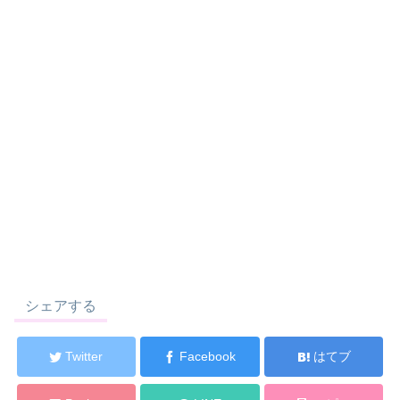
シェアする
Twitter
Facebook
はてブ