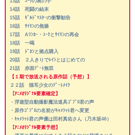
13話 ﾕｰｸの奥の手
14話 死闘の結末
15話 ｷﾞﾙﾄﾞﾏｽﾀｰの衝撃勧告
16話 ｻｲﾓﾝの焦燥
17話 Aﾗﾝｶｰ・ﾕｰｸとｻｲﾓﾝの再会
18話 一喝
19話 ﾄﾞｶﾝと拠点購入
20話 ２人きりでﾚｲﾝとはじめての
21話 赤面ﾃﾞｰﾄ無双
【１期で放送される原作話（予想）】
２２話 猫耳少女のﾃﾞｰﾄﾒｲｸ
【ｱﾆﾒｵﾘｼﾞﾅﾙ要素確定】
・浮遊型自動撮影魔法道具ｺﾞﾌﾟﾛ君の声
・原作ｺﾞﾌﾟﾛの名前がｷｬﾒﾗｯﾄ君へ変更
・ｷｬﾒﾗｯﾄ君の声優は田村真佑さん（乃木坂46）
【ｱﾆﾒｵﾘｼﾞﾅﾙ要素予想】