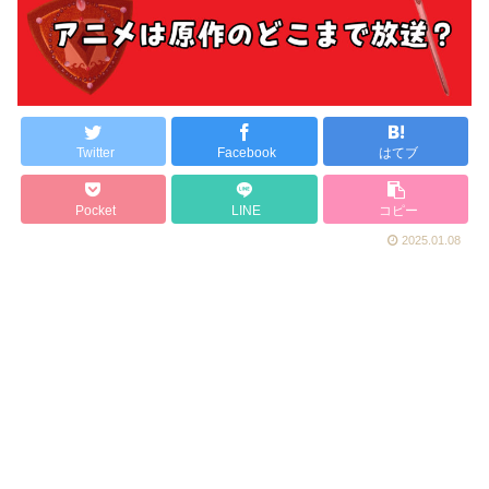
Twitter
Facebook
はてブ
Pocket
LINE
コピー
2025.01.08