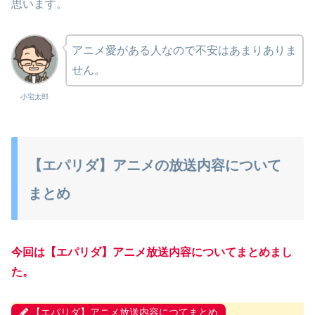
思います。
アニメ愛がある人なので不安はあまりありま
せん。
小宅太郎
【エパリダ】アニメの放送内容について
まとめ
今回は【エパリダ】アニメ放送内容についてまとめまし
た。
【エパリダ】アニメ放送内容につてまとめ