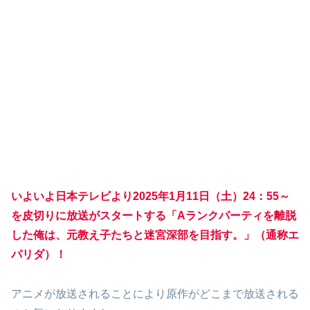
いよいよ日本テレビより2025年1月11日（土）24：55～
を皮切りに放送がスタートする「Aランクパーティを離脱
した俺は、元教え子たちと迷宮深部を目指す。」（通称エ
パリダ）！
アニメが放送されることにより原作がどこまで放送される