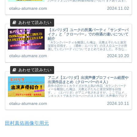
パーティメンバー達の性格や特技についてまとめてみまし
たのでご覧ください。
otaku-atumare.com
2024.11.02
【エパリダ】ユークの所属パーティ「サンダーパ
イク」と「クローバー」での待遇の違いについて
紹介
「Aランクパーティを離脱した俺は、元教え子たちと迷宮
深部を目指す。」（通称：エパリダ）の主人公ユークが所
属していたパーティについてまとめてみました。不当な待
遇を受けていたサンダーバイクと受け入れてくれたクロー
otaku-atumare.com
2024.10.20
バーの違いや扱いを比較してみました。
アニメ【エパリダ】出演声優プロフィール経歴や
出演作品まとめ（クローバーの４人）
原作小説やコミカライズが大人気の作品「Aランクパーテ
ィーを離脱した俺は、元教え子たちと迷宮深部を目指
す。」（エパリダ）がアニメ化されますが。ここではメイ
ンキャストであるクローバーの４人を演じる声優のプロフ
ィールや経歴・代表作品について紹介します。
otaku-atumare.com
2024.10.11
田村真佑画像引用元