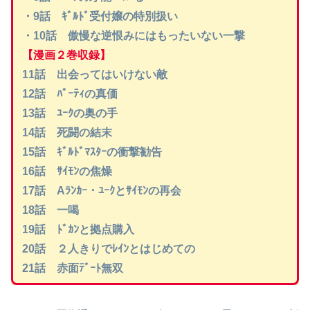
・9話 ｷﾞﾙﾄﾞ受付嬢の特別扱い
・10話 傲慢な逆恨みにはもったいない一撃
【漫画２巻収録】
11話 出会ってはいけない敵
12話 ﾊﾟｰﾃｨの真価
13話 ﾕｰｸの奥の手
14話 死闘の結末
15話 ｷﾞﾙﾄﾞﾏｽﾀｰの衝撃勧告
16話 ｻｲﾓﾝの焦燥
17話 Aﾗﾝｶｰ・ﾕｰｸとｻｲﾓﾝの再会
18話 一喝
19話 ﾄﾞｶﾝと拠点購入
20話 ２人きりでﾚｲﾝとはじめての
21話 赤面ﾃﾞｰﾄ無双