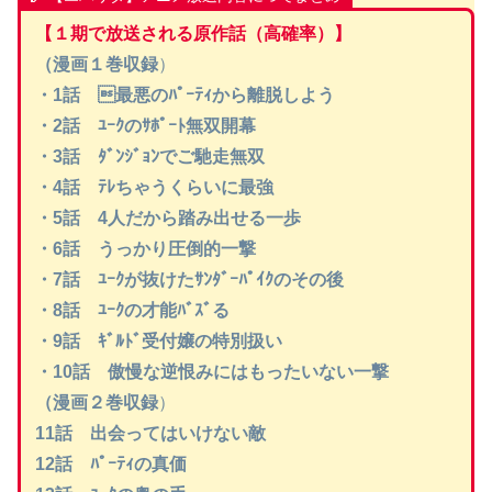
【１期で放送される原作話（高確率）】
（漫画１巻収録
）
・1話 最悪のﾊﾟｰﾃｨから離脱しよう
・2話 ﾕｰｸのｻﾎﾟｰﾄ無双開幕
・3話 ﾀﾞﾝｼﾞｮﾝでご馳走無双
・4話 ﾃﾚちゃうくらいに最強
・5話 4人だから踏み出せる一歩
・6話 うっかり圧倒的一撃
・7話 ﾕｰｸが抜けたｻﾝﾀﾞｰﾊﾟｲｸのその後
・8話 ﾕｰｸの才能ﾊﾞｽﾞる
・9話 ｷﾞﾙﾄﾞ受付嬢の特別扱い
・10話 傲慢な逆恨みにはもったいない一撃
（漫画２巻収録
）
11話 出会ってはいけない敵
12話 ﾊﾟｰﾃｨの真価