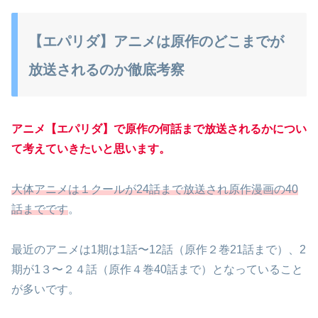
【エパリダ】アニメは原作のどこまでが
放送されるのか徹底考察
アニメ【エパリダ】で原作の何話まで放送されるかについ
て考えていきたいと思います。
大体アニメは１クールが24話まで放送され原作漫画の40
話までです
。
最近のアニメは1期は1話〜12話（原作２巻21話まで）、2
期が1３〜２４話（原作４巻40話まで）となっていること
が多いです。