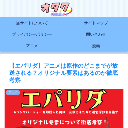
当サイトについて
サイトマップ
プライバシーポリシー
問い合わせ
アニメ
漫画
【エパリダ】アニメは原作のどこまでが放
送される？オリジナル要素はあるのか徹底
考察
アニメ