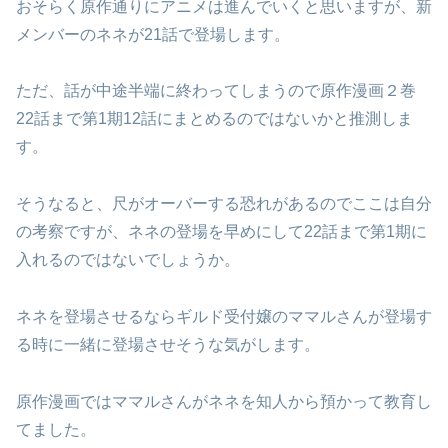
おそらく原作通りにアニメは進んでいくと思いますが、新
メンバーのネネが21話で登場します。
ただ、話が中途半端に終わってしまうので原作漫画２巻
22話まで第1期12話にまとめるのではないかと推測しま
す。
そうなると、尺がオーバーする恐れがあるのでここは自分
の考察ですが、ネネの登場を早めにして22話まで第1期に
入れるのではないでしょうか。
ネネを登場させるならギルド受付嬢のママルさんが登場す
る時に一緒に登場させそうな気がします。
原作漫画ではママルさんがネネを知人から預かって教育し
てました。