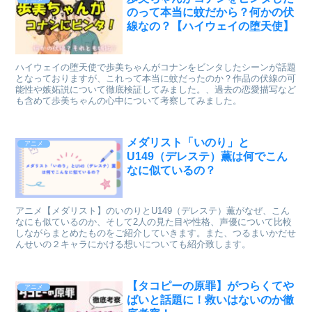
のって本当に蚊だから？何かの伏
線なの？【ハイウェイの堕天使】
ハイウェイの堕天使で歩美ちゃんがコナンをビンタしたシーンが話題
となっておりますが、これって本当に蚊だったのか？作品の伏線の可
能性や嫉妬説について徹底検証してみました。、過去の恋愛描写など
も含めて歩美ちゃんの心中について考察してみました。
メダリスト「いのり」と
アニメ
U149（デレステ）薫は何でこん
なに似ているの？
アニメ【メダリスト】のいのりとU149（デレステ）薫がなぜ、こん
なにも似ているのか、そして2人の見た目や性格、声優について比較
しながらまとめたものをご紹介していきます。また、つるまいかだせ
んせいの２キャラにかける想いについても紹介致します。
【タコピーの原罪】がつらくてや
アニメ
ばいと話題に！救いはないのか徹