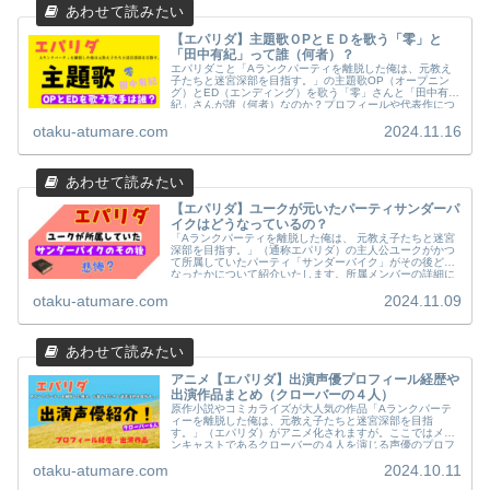
【エパリダ】主題歌ＯPとＥＤを歌う「零」と
「田中有紀」って誰（何者）？
エパリダこと「Aランクパーティを離脱した俺は、元教え
子たちと迷宮深部を目指す。」の主題歌OP（オープニン
グ）とED（エンディング）を歌う「零」さんと「田中有
紀」さんが誰（何者）なのか？プロフィールや代表作につ
いてwiki風にまとめてみました。
otaku-atumare.com
2024.11.16
【エパリダ】ユークが元いたパーティサンダーパ
イクはどうなっているの？
「Aランクパーティを離脱した俺は、 元教え子たちと迷宮
深部を目指す。」（通称エパリダ）の主人公ユークがかつ
て所属していたパーティ「サンダーバイク」がその後どう
なったかについて紹介いたします。所属メンバーの詳細に
ついてもまとめてみました。
otaku-atumare.com
2024.11.09
アニメ【エパリダ】出演声優プロフィール経歴や
出演作品まとめ（クローバーの４人）
原作小説やコミカライズが大人気の作品「Aランクパーテ
ィーを離脱した俺は、元教え子たちと迷宮深部を目指
す。」（エパリダ）がアニメ化されますが。ここではメイ
ンキャストであるクローバーの４人を演じる声優のプロフ
ィールや経歴・代表作品について紹介します。
otaku-atumare.com
2024.10.11