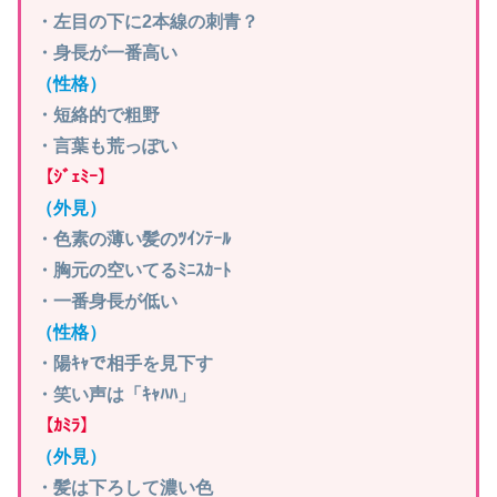
・左目の下に2本線の刺青？
・身長が一番高い
（性格）
・短絡的で粗野
・言葉も荒っぽい
【ｼﾞｪﾐｰ】
（外見）
・色素の薄い髪のﾂｲﾝﾃｰﾙ
・胸元の空いてるﾐﾆｽｶｰﾄ
・一番身長が低い
（性格）
・陽ｷｬで相手を見下す
・笑い声は「ｷｬﾊﾊ」
【ｶﾐﾗ】
（外見）
・髪は下ろして濃い色