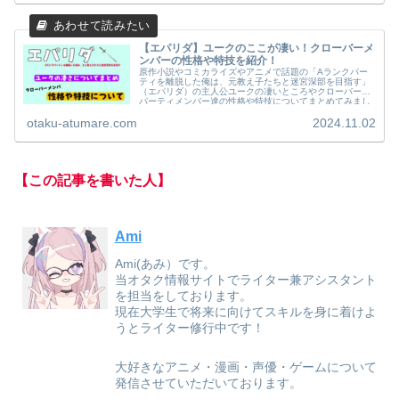
【エパリダ】ユークのここが凄い！クローバーメ
ンバーの性格や特技を紹介！
原作小説やコミカライズやアニメで話題の「Aランクパー
ティを離脱した俺は、元教え子たちと迷宮深部を目指す」
（エパリダ）の主人公ユークの凄いところやクローバーの
パーティメンバー達の性格や特技についてまとめてみまし
たのでご覧ください。
otaku-atumare.com
2024.11.02
【この記事を書いた人】
Ami
Ami(あみ）です。
当オタク情報サイトでライター兼アシスタント
を担当をしております。
現在大学生で将来に向けてスキルを身に着けよ
うとライター修行中です！
大好きなアニメ・漫画・声優・ゲームについて
発信させていただいております。