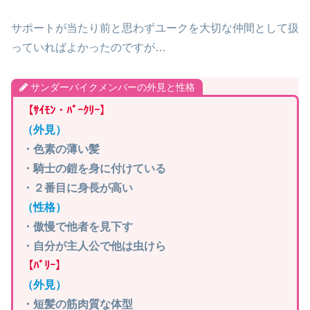
サポートが当たり前と思わずユークを大切な仲間として扱
っていればよかったのですが…
サンダーパイクメンバーの外見と性格
【ｻｲﾓﾝ・ﾊﾞｰｸﾘｰ】
（外見）
・色素の薄い髪
・騎士の鎧を身に付けている
・２番目に身長が高い
（性格）
・傲慢で他者を見下す
・自分が主人公で他は虫けら
【ﾊﾞﾘｰ】
（外見）
・短髪の筋肉質な体型