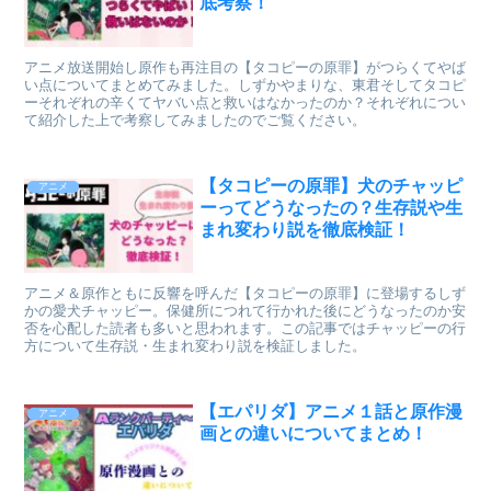
底考察！
アニメ放送開始し原作も再注目の【タコピーの原罪】がつらくてやば
い点についてまとめてみました。しずかやまりな、東君そしてタコピ
ーそれぞれの辛くてヤバい点と救いはなかったのか？それぞれについ
て紹介した上で考察してみましたのでご覧ください。
【タコピーの原罪】犬のチャッピ
アニメ
ーってどうなったの？生存説や生
まれ変わり説を徹底検証！
アニメ＆原作ともに反響を呼んだ【タコピーの原罪】に登場するしず
かの愛犬チャッピー。保健所につれて行かれた後にどうなったのか安
否を心配した読者も多いと思われます。この記事ではチャッピーの行
方について生存説・生まれ変わり説を検証しました。
【エパリダ】アニメ１話と原作漫
アニメ
画との違いについてまとめ！