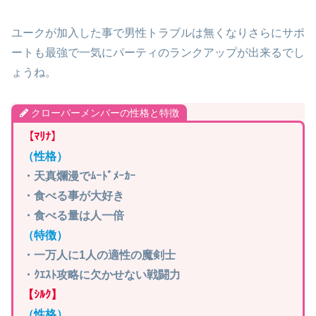
ユークが加入した事で男性トラブルは無くなりさらにサポ
ートも最強で一気にパーティのランクアップが出来るでし
ょうね。
クローバーメンバーの性格と特徴
【ﾏﾘﾅ】
（性格）
・天真爛漫でﾑｰﾄﾞﾒｰｶｰ
・食べる事が大好き
・食べる量は人一倍
（特徴）
・一万人に1人の適性の魔剣士
・ｸｴｽﾄ攻略に欠かせない戦闘力
【ｼﾙｸ】
（性格）