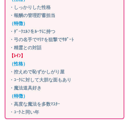
・しっかりした性格
・報酬の管理貯蓄担当
（特徴）
・ﾀﾞｰｸｴﾙﾌをﾙｰﾂに持つ
・弓の名手でﾏﾘﾅを狙撃でｻﾎﾟｰﾄ
・精霊との対話
【ﾚｲﾝ】
（性格）
・控えめで恥ずかしがり屋
・ﾕｰｸに対して大胆な面もあり
・魔法道具好き
（特徴）
・高度な魔法を多数ﾏｽﾀｰ
・ﾕｰｸと同い年