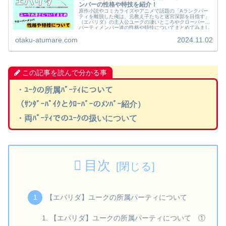
ンバーの性格や特技を紹介！
原作小説やコミカライズやアニメで話題の「Aランクパー
ティを離脱した俺は、元教え子たちと迷宮深部を目指す」
（エパリダ）の主人公ユークの凄いところやクローバーの
パーティメンバー達の性格や特技についてまとめてみまし
たのでご覧ください。
otaku-atumare.com
2024.11.02
この記事を読んで分かる事
・ﾕｰｸの所属ﾊﾟｰﾃｨについて
（ｻﾝﾀﾞｰﾊﾟｲｸとｸﾛｰﾊﾞｰのﾒﾝﾊﾞｰ紹介）
・両ﾊﾟｰﾃｨでのﾕｰｸの扱いについて
目次
【エパリダ】ユークの所属パーティについて
【エパリダ】ユークの所属パーティについて ①