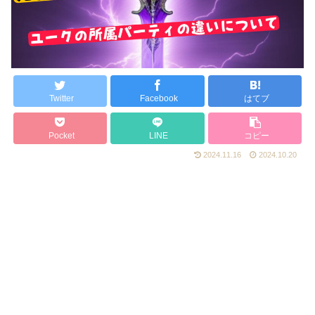
Twitter
Facebook
はてブ
Pocket
LINE
コピー
2024.11.16
2024.10.20