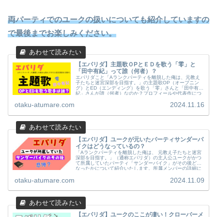
両パーティでのユークの扱いについても紹介していますの
で最後までお楽しみください。
【エパリダ】主題歌ＯPとＥＤを歌う「零」と
「田中有紀」って誰（何者）？
エパリダこと「Aランクパーティを離脱した俺は、元教え
子たちと迷宮深部を目指す。」の主題歌OP（オープニン
グ）とED（エンディング）を歌う「零」さんと「田中有
紀」さんが誰（何者）なのか？プロフィールや代表作につ
いてwiki風にまとめてみました。
otaku-atumare.com
2024.11.16
【エパリダ】ユークが元いたパーティサンダーパ
イクはどうなっているの？
「Aランクパーティを離脱した俺は、 元教え子たちと迷宮
深部を目指す。」（通称エパリダ）の主人公ユークがかつ
て所属していたパーティ「サンダーバイク」がその後どう
なったかについて紹介いたします。所属メンバーの詳細に
ついてもまとめてみました。
otaku-atumare.com
2024.11.09
【エパリダ】ユークのここが凄い！クローバーメ