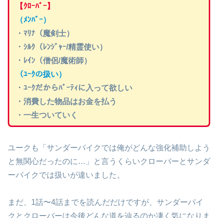
【ｸﾛｰﾊﾞｰ】
（ﾒﾝﾊﾞｰ）
・ﾏﾘﾅ（魔剣士）
・ｼﾙｸ（ﾚﾝｼﾞｬｰ/精霊使い）
・ﾚｲﾝ（僧侶/魔術師）
（ﾕｰｸの扱い）
・ﾕｰｸだからﾊﾟｰﾃｨに入って欲しい
・消費した物品はお金を払う
・一生ついていく
ユークも「サンダーパイクでは俺がどんな強化補助しよう
と無関心だったのに…」と言うくらいクローバーとサンダ
ーパイクでは扱いが違いました。
まだ、1話〜4話までを読んだだけですが、サンダーパイ
クとクローバーは今後どんな道を辿るのか凄く気になりま