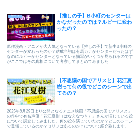
【推しの子】B小町のセンターは
アニメ
かなだったのでは？ルビーに変わ
ったの？
原作漫画・アニメが大人気となっている【推しの子】で新生B小町の
センターが変わったのか？結成当初は有馬カナがセンターだったはず
なのにルビーがセンターとなっている描写がいくつか見られるのです
がここではその真相について考察してまとめてみました
【不思議の国でアリスと】花江夏
アニメ
樹って何の役でどこのシーンで出
てるの？
2025年8月29日より公開となるアニメ映画「不思議の国でアリスと」
の作中で有名声優「花江夏樹（はなえなつき）」さんが演じている役
について調査してみました。何の役を演じていたのか？どこのシーン
で登場しているのか？セリフはあるのか？について紹介致します。