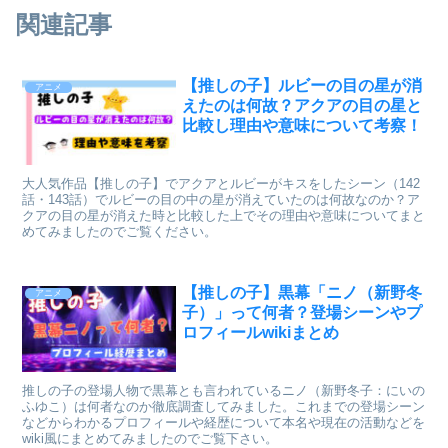
関連記事
【推しの子】ルビーの目の星が消
アニメ
えたのは何故？アクアの目の星と
比較し理由や意味について考察！
大人気作品【推しの子】でアクアとルビーがキスをしたシーン（142
話・143話）でルビーの目の中の星が消えていたのは何故なのか？ア
クアの目の星が消えた時と比較した上でその理由や意味についてまと
めてみましたのでご覧ください。
【推しの子】黒幕「ニノ（新野冬
アニメ
子）」って何者？登場シーンやプ
ロフィールwikiまとめ
推しの子の登場人物で黒幕とも言われているニノ（新野冬子：にいの
ふゆこ）は何者なのか徹底調査してみました。これまでの登場シーン
などからわかるプロフィールや経歴について本名や現在の活動などを
wiki風にまとめてみましたのでご覧下さい。