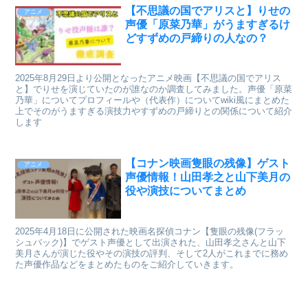
【不思議の国でアリスと】りせの
アニメ
声優「原菜乃華」がうますぎるけ
どすずめの戸締りの人なの？
2025年8月29日より公開となったアニメ映画【不思議の国でアリス
と】でりせを演じていたのが誰なのか調査してみました。声優「原菜
乃華」についてプロフィールや（代表作）についてwiki風にまとめた
上でそのがうますぎる演技力やすずめの戸締りとの関係について紹介
します
【コナン映画隻眼の残像】ゲスト
アニメ
声優情報！山田孝之と山下美月の
役や演技についてまとめ
2025年4月18日に公開された映画名探偵コナン【隻眼の残像(フラッ
シュバック)】でゲスト声優として出演された、山田孝之さんと山下
美月さんが演じた役やその演技の評判、そして2人がこれまでに務め
た声優作品などをまとめたものをご紹介していきます。