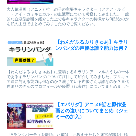
大人気漫画（アニメ）推しの子の主要キャラクター（アクア・ルビ
ー・アイ・カミキヒカル）の血液型について考察してみました。一般
的な血液型診断を紹介した上で各キャラクターの特徴から何型なのか
を私の主観でまとめてみましたのでご覧ください。
【わんだふるぷりきゅあ】キラリ
アニメ
ンパンダの声優は誰？能力は何？
【わんだふるぷりきゅあ】に登場するキラリンアニマルのうちの一体
であるキラリンパンダについて注目して紹介してみました。プリキュ
ア達に与える能力は何なのか？演じている声優さんは誰なのか？喜代
原まりのさんのプロフィールや経歴（代表作）についてまとめました
【エパリダ】アニメ9話と原作漫
アニメ
画との違いについてまとめ（ジェ
ミーの加入）
「Aランクパーティを離脱した俺は、元教え子たちと迷宮深部を目指