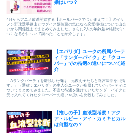
婚はいつ？
4月からアニメ放送開始する【ボールパークでつかまえて！】のイケ
メン野球選手鋸山とウグイス嬢佐藤の気になる恋愛模様について出会
いから関係性までまとめてみました。さらに2人の年齢差や結婚がい
つになるかについて調べたことを紹介します。
【エパリダ】ユークの所属パーテ
アニメ
ィ「サンダーパイク」と「クロー
バー」での待遇の違いについて紹
介
「Aランクパーティを離脱した俺は、元教え子たちと迷宮深部を目指
す。」（通称：エパリダ）の主人公ユークが所属していたパーティに
ついてまとめてみました。不当な待遇を受けていたサンダーバイクと
受け入れてくれたクローバーの違いや扱いを比較してみました。
【推しの子】血液型考察！アク
アニメ
ア・ルビー・アイ・カミキヒカル
は何型なの？