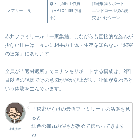
母・元MI6工作員
情報収集サポート
メアリー世良
（APTX4869で縮
エンドロール後の銃
小）
突きつけシーン
赤井ファミリーが「一家集結」しながらも直接的な絡みが
少ない理由は、互いに相手の正体・生存を知らない「秘密
の連鎖」にあります。
全員が「適材適所」でコナンをサポートする構成は、2回
目以降の視聴でその意図が浮かび上がり、評価が変わると
いう体験を生んでいます。
「秘密だらけの最強ファミリー」の活躍を見
ると
緋色の弾丸の深さが改めて伝わってきます
小宅太郎
ね！