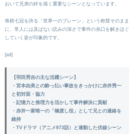
おいて兄弟の絆を描く重要なシーンとなっています。
将棋七冠を誇る「世界一のブレーン」という称賛そのまま
に、常人には及ばない読みの深さで事件の糸口を解きほぐ
していく姿が印象的です。
[ad]
【羽田秀吉の主な活躍シーン】
・宮本由美との酔っ払い事故をきっかけに赤井秀一
と初対面・協力
・記憶力と推理力を活かして事件解決に貢献
・赤井一家唯一の「橋渡し役」として兄との連絡を
維持
・TVドラマ（アニメ973話）と連動した伏線シーン