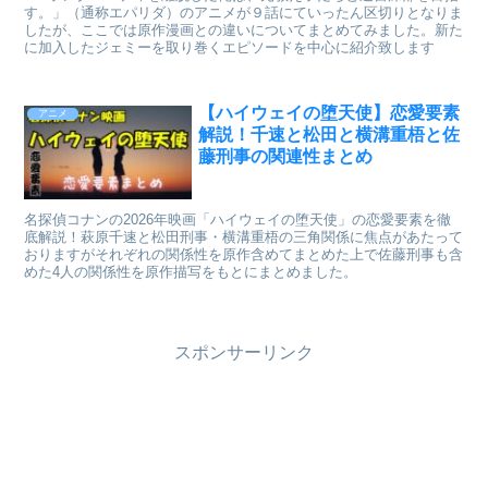
す。」（通称エパリダ）のアニメが９話にていったん区切りとなりま
したが、ここでは原作漫画との違いについてまとめてみました。新た
に加入したジェミーを取り巻くエピソードを中心に紹介致します
【ハイウェイの堕天使】恋愛要素
アニメ
解説！千速と松田と横溝重梧と佐
藤刑事の関連性まとめ
名探偵コナンの2026年映画「ハイウェイの堕天使」の恋愛要素を徹
底解説！萩原千速と松田刑事・横溝重梧の三角関係に焦点があたって
おりますがそれぞれの関係性を原作含めてまとめた上で佐藤刑事も含
めた4人の関係性を原作描写をもとにまとめました。
スポンサーリンク