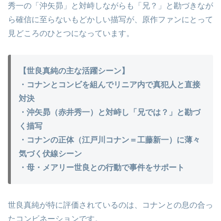
秀一の「沖矢昴」と対峙しながらも「兄？」と勘づきなが
ら確信に至らないもどかしい描写が、原作ファンにとって
見どころのひとつになっています。
【世良真純の主な活躍シーン】
・コナンとコンビを組んでリニア内で真犯人と直接
対決
・沖矢昴（赤井秀一）と対峙し「兄では？」と勘づ
く描写
・コナンの正体（江戸川コナン＝工藤新一）に薄々
気づく伏線シーン
・母・メアリー世良との行動で事件をサポート
世良真純が特に評価されているのは、コナンとの息の合っ
たコンビネーションです。