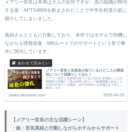
メアリー世良は本来は大人の女性ですが、黒の組織が関与
する薬・APTX4869を飲まされたことで中学生程度の姿に
縮小してしまいました。
真純さんとともに行動しており、本作ではホテルで待機し
ながらも情報収集・MI6ルートでのサポートという形で事
件に関与しています。
メアリー世良と灰原哀が似ているけど二人の関係
性について深堀りしてみた！
メアリー世良と灰原哀が似ていると言われる理由と二人の
関係性を深堀り！実は伯母と姪という血縁関係にあること
や目元が似ている理由、APTX4869との共通点まで詳しく
解説します。
otaku-atumare.com
2026.04.03
【メアリー世良の主な活躍シーン】
・娘・世良真純と行動しながらホテルからサポート