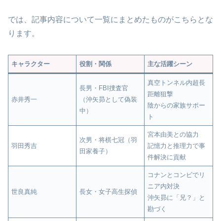
では、記事内容について一覧にまとめたものがこちらとな
ります。
キャラクター
役割・関係
主な活躍シーン
真空トンネル内超長
長男・FBI捜査官
距離狙撃
赤井秀一
（沖矢昴として偽装
陰からの家族サポー
中）
ト
宮本由美との協力
次男・将棋七冠（羽
羽田秀吉
記憶力と推理力で事
田家養子）
件解決に貢献
コナンとコンビでリ
ニア内対決
世良真純
長女・女子高生探偵
沖矢昴に「兄？」と
勘づく